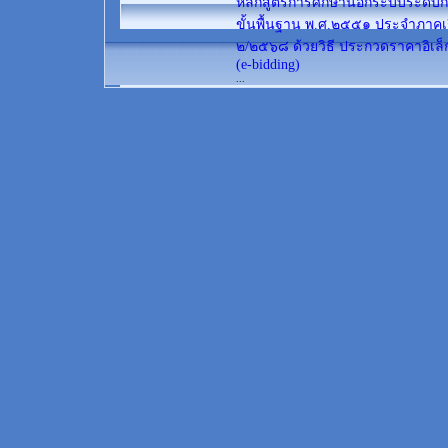
หลักสูตรการศึกษานอกระบบระดับก
ขั้นพื้นฐาน พ.ศ.๒๕๕๑ ประจำภาคเร
๒/๒๕๖๘ ด้วยวิธี ประกวดราคาอิเล็
(e-bidding)
...